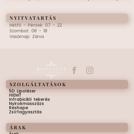
NYITVATARTÁS
Hétfő - Péntek: 07 - 22
Szombat: 08 - 18
Vasárnap: Zárva
SZOLGÁLTATÁSOK
5D Lipolézer
HIEMT
Infrabicikli tekerés
Nyirokmasszázs
Reshape
Zsírfagyasztás
ÁRAK