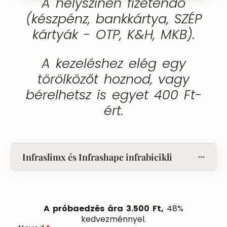
A helyszínen fizetendő
(készpénz, bankkártya, SZÉP
kártyák - OTP, K&H, MKB).
A kezeléshez elég egy
törölközőt hoznod, vagy
bérelhetsz is egyet 400 Ft-
ért.
Infraslimx és Infrashape infrabicikli
A próbaedzés ára 3.500 Ft,
48%
kedvezménnyel.