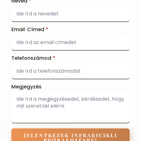
Neved
*
Email Címed
*
Telefonszámod
*
Megjegyzés
JELENTKEZEK INFRABICIKLI
PRÓBAEDZÉSRE!