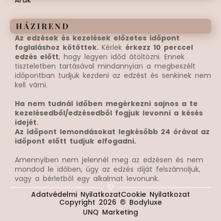
Árak
HÁZIREND
Az edzések és kezelések előzetes időpont
foglaláshoz kötöttek.
Kérlek
érkezz 10 perccel
edzés előtt
, hogy legyen időd átöltözni. Ennek
tiszteletben tartásával mindannyian a megbeszélt
időpontban tudjuk kezdeni az edzést és senkinek nem
kell várni.
Ha nem tudnál időben megérkezni sajnos a te
kezelésedből/edzésedből fogjuk levonni a késés
idejét.
Az időpont lemondásokat legkésőbb 24 órával az
időpont előtt tudjuk elfogadni.​
Amennyiben nem jelennél meg az edzésen és nem
mondod le időben, úgy az edzés díját felszámoljuk,
vagy a bérletből egy alkalmat levonunk.
Adatvédelmi Nyilatkozat
Cookie Nyilatkozat
Copyright 2026 © Bodyluxe
UNQ Marketing