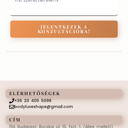
JELENTKEZEK A
KONZULTÁCIÓRA!
ELÉRHETŐSÉGEK
+36 20 405 5098
bodyluxeshape@gmail.com
CÍM
1114 Budapest, Bocskai út 16. fszt. 1. (Allee mellett)