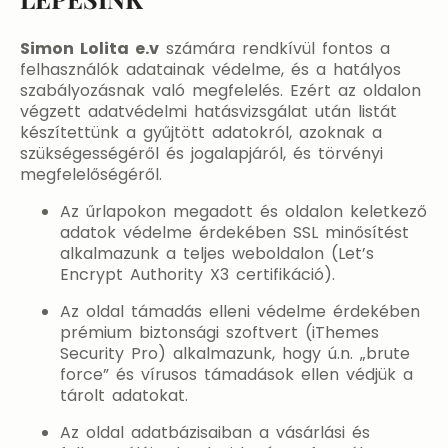
Simon Lolita e.v
számára rendkívül fontos a
felhasználók adatainak védelme, és a hatályos
szabályozásnak való megfelelés. Ezért az oldalon
végzett adatvédelmi hatásvizsgálat után listát
készítettünk a gyűjtött adatokról, azoknak a
szükségességéről és jogalapjáról, és törvényi
megfelelőségéről.
Az űrlapokon megadott és oldalon keletkező
adatok védelme érdekében SSL minősítést
alkalmazunk a teljes weboldalon (Let’s
Encrypt Authority X3 certifikáció).
Az oldal támadás elleni védelme érdekében
prémium biztonsági szoftvert (iThemes
Security Pro) alkalmazunk, hogy ú.n. „brute
force” és vírusos támadások ellen védjük a
tárolt adatokat.
Az oldal adatbázisaiban a vásárlási és