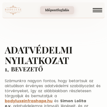
Időpontfoglalás
ADATVÉDELMI
NYILATKOZAT​
1, BEVEZETŐ
Számunkra nagyon fontos, hogy betartsuk az
aktuálisan érvényes adatvédelmi szabályozást és
törvényeket, így az alábbiakban részletesen
tárgyaljuk és bemutatjuk a
bodyluxeinfrashape.hu
és
Simon Lolita
e.v.
adatvédelemre irányuló lépéseit, és az