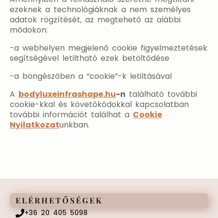
ezeknek a technológiáknak a nem személyes
adatok rögzítését, az megtehető az alábbi
módokon:
-a webhelyen megjelenő cookie figyelmeztetések
segítségével letiltható ezek betöltődése
-a böngészőben a “cookie”-k letiltásával
A
bodyluxeinfrashape.hu
-n
található további
cookie-kkal és követőkódokkal kapcsolatban
további információt találhat a
Cookie
Nyilatkozat
unkban.
ELÉRHETŐSÉGEK
+36 20 405 5098