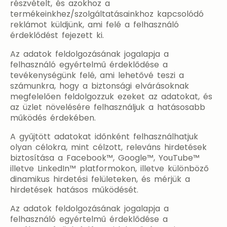
részvételt, és azokhoz a
termékeinkhez/szolgáltatásainkhoz kapcsolódó
reklámot küldjünk, ami felé a felhasználó
érdeklődést fejezett ki.
Az adatok feldolgozásának jogalapja a
felhasználó egyértelmű érdeklődése a
tevékenységünk felé, ami lehetővé teszi a
számunkra, hogy a biztonsági elvárásoknak
megfelelően feldolgozzuk ezeket az adatokat, és
az üzlet növelésére felhasználjuk a hatásosabb
működés érdekében.
A gyűjtött adatokat időnként felhasználhatjuk
olyan célokra, mint célzott, releváns hirdetések
biztosítása a Facebook™, Google™, YouTube™
illetve LinkedIn™ platformokon, illetve különböző
dinamikus hirdetési felületeken, és mérjük a
hirdetések hatásos működését.
Az adatok feldolgozásának jogalapja a
felhasználó egyértelmű érdeklődése a