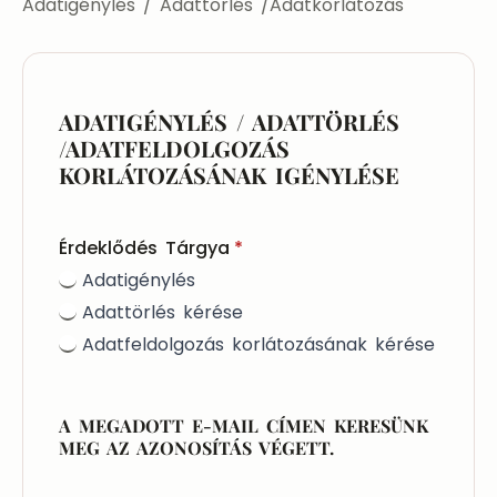
Adatigénylés / Adattörlés /Adatkorlátozás
ADATIGÉNYLÉS / ADATTÖRLÉS
/ADATFELDOLGOZÁS
KORLÁTOZÁSÁNAK IGÉNYLÉSE
Érdeklődés Tárgya
*
Adatigénylés
Adattörlés kérése
Adatfeldolgozás korlátozásának kérése
A MEGADOTT E-MAIL CÍMEN KERESÜNK
MEG AZ AZONOSÍTÁS VÉGETT.