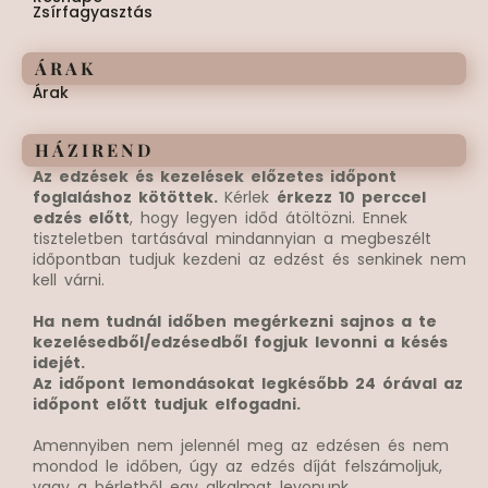
Zsírfagyasztás
ÁRAK
Árak
HÁZIREND
Az edzések és kezelések előzetes időpont
foglaláshoz kötöttek.
Kérlek
érkezz 10 perccel
edzés előtt
, hogy legyen időd átöltözni. Ennek
tiszteletben tartásával mindannyian a megbeszélt
időpontban tudjuk kezdeni az edzést és senkinek nem
kell várni.
Ha nem tudnál időben megérkezni sajnos a te
kezelésedből/edzésedből fogjuk levonni a késés
idejét.
Az időpont lemondásokat legkésőbb 24 órával az
időpont előtt tudjuk elfogadni.​
Amennyiben nem jelennél meg az edzésen és nem
mondod le időben, úgy az edzés díját felszámoljuk,
vagy a bérletből egy alkalmat levonunk.