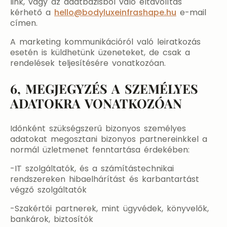
link, vagy az adatbázisból való eltávolítás
kérhető a
hello@bodyluxeinfrashape.hu
e-mail
címen.
A marketing kommunikációról való leiratkozás
esetén is küldhetünk üzeneteket, de csak a
rendelések teljesítésére vonatkozóan.
6, MEGJEGYZÉS A SZEMÉLYES
ADATOKRA VONATKOZÓAN
Időnként szükségszerű bizonyos személyes
adatokat megosztani bizonyos partnereinkkel a
normál üzletmenet fenntartása érdekében:
-IT szolgáltatók, és a számítástechnikai
rendszereken hibaelhárítást és karbantartást
végző szolgáltatók
-Szakértői partnerek, mint ügyvédek, könyvelők,
bankárok, biztosítók