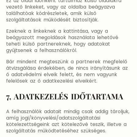
Ez az oldal időnként tartalmaz külső oldalakra
vezető linkeket, vagy az oldalba beágyazva
találhatóak kódrészletek, amik külső
szolgáltatások működését biztosítják.
Ezeknek a linkeknek a kattintása, vagy a
beágyazott megoldások használata lehetővé
teheti külső partnereknek, hogy adatokat
gyűjtsenek a felhasználókról.
Bár mindent megteszünk a partnerek megfelelő
átvizsgálása érdekében, de nincs irányításunk az
ő adatvédelmi elveik felett, és nem vagyunk
felelősek az ő adatkezelési elveikért.
7, ADATKEZELÉS IDŐTARTAMA
A felhasználók adatait mindig csak addig tároljuk,
amíg jogi/könyvelési/adatszolgáltatási
kötelezettségeink azt kötelezővé teszik, illetve a
szolgáltatás működtetéséhez szükséges.