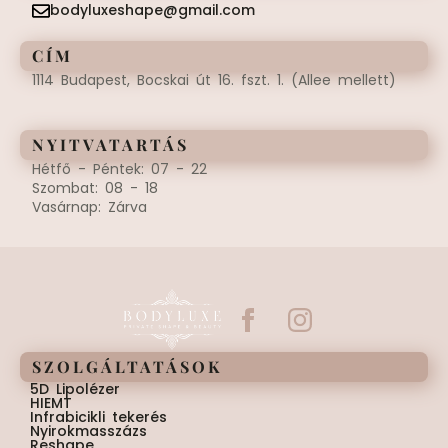
bodyluxeshape@gmail.com
CÍM
1114 Budapest, Bocskai út 16. fszt. 1. (Allee mellett)
NYITVATARTÁS
Hétfő - Péntek: 07 - 22
Szombat: 08 - 18
Vasárnap: Zárva
SZOLGÁLTATÁSOK
5D Lipolézer
HIEMT
Infrabicikli tekerés
Nyirokmasszázs
Reshape