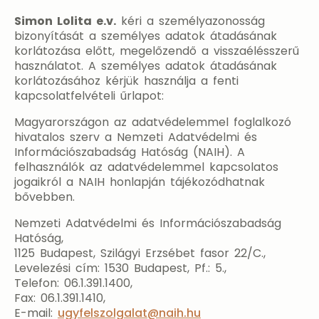
Simon Lolita e.v.
kéri a személyazonosság
bizonyítását a személyes adatok átadásának
korlátozása előtt, megelőzendő a visszaélésszerű
használatot. A személyes adatok átadásának
korlátozásához kérjük használja a fenti
kapcsolatfelvételi űrlapot:
Magyarországon az adatvédelemmel foglalkozó
hivatalos szerv a Nemzeti Adatvédelmi és
Információszabadság Hatóság (NAIH). A
felhasználók az adatvédelemmel kapcsolatos
jogaikról a NAIH honlapján tájékozódhatnak
bővebben.
Nemzeti Adatvédelmi és Információszabadság
Hatóság,
1125 Budapest, Szilágyi Erzsébet fasor 22/C.,
Levelezési cím: 1530 Budapest, Pf.: 5.,
Telefon: 06.1.391.1400,
Fax: 06.1.391.1410,
E-mail:
ugyfelszolgalat@naih.hu