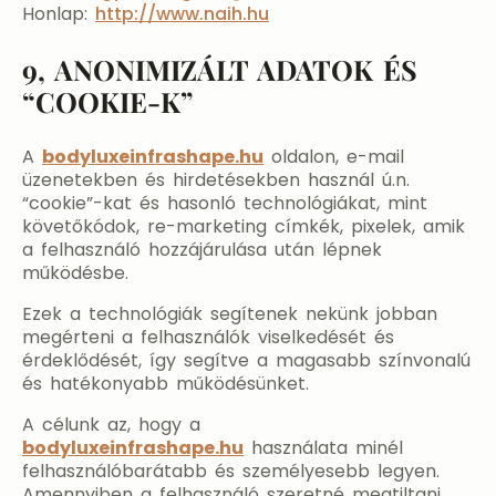
Honlap:
http://www.naih.hu
9, ANONIMIZÁLT ADATOK ÉS
“COOKIE-K”
A
bodyluxeinfrashape.hu
oldalon, e-mail
üzenetekben és hirdetésekben használ ú.n.
“cookie”-kat és hasonló technológiákat, mint
követőkódok, re-marketing címkék, pixelek, amik
a felhasználó hozzájárulása után lépnek
működésbe.
Ezek a technológiák segítenek nekünk jobban
megérteni a felhasználók viselkedését és
érdeklődését, így segítve a magasabb színvonalú
és hatékonyabb működésünket.
A célunk az, hogy a
bodyluxeinfrashape.hu
használata minél
felhasználóbarátabb és személyesebb legyen.
Amennyiben a felhasználó szeretné megtiltani