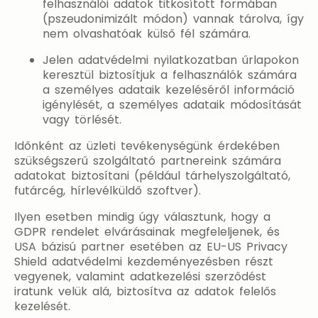
felhasználói adatok titkosított formában
(pszeudonimizált módon) vannak tárolva, így
nem olvashatóak külső fél számára.
Jelen adatvédelmi nyilatkozatban űrlapokon
keresztül biztosítjuk a felhasználók számára
a személyes adataik kezeléséről információ
igénylését, a személyes adataik módosítását
vagy törlését.
Időnként az üzleti tevékenységünk érdekében
szükségszerű szolgáltató partnereink számára
adatokat biztosítani (például tárhelyszolgáltató,
futárcég, hírlevélküldő szoftver).
Ilyen esetben mindig úgy választunk, hogy a
GDPR rendelet elvárásainak megfeleljenek, és
USA bázisú partner esetében az EU-US Privacy
Shield adatvédelmi kezdeményezésben részt
vegyenek, valamint adatkezelési szerződést
iratunk velük alá, biztosítva az adatok felelős
kezelését.