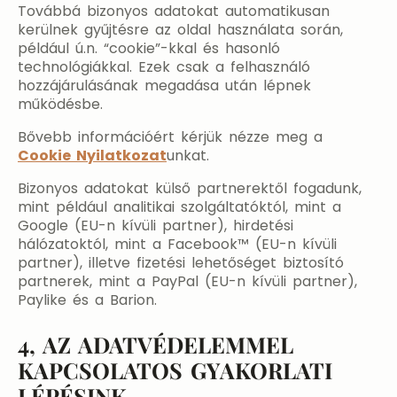
Továbbá bizonyos adatokat automatikusan
kerülnek gyűjtésre az oldal használata során,
például ú.n. “cookie”-kkal és hasonló
technológiákkal. Ezek csak a felhasználó
hozzájárulásának megadása után lépnek
működésbe.
Bővebb információért kérjük nézze meg a
Cookie Nyilatkozat
unkat.
Bizonyos adatokat külső partnerektől fogadunk,
mint például analitikai szolgáltatóktól, mint a
Google (EU-n kívüli partner), hirdetési
hálózatoktól, mint a Facebook™ (EU-n kívüli
partner), illetve fizetési lehetőséget biztosító
partnerek, mint a PayPal (EU-n kívüli partner),
Paylike és a Barion.
4, AZ ADATVÉDELEMMEL
KAPCSOLATOS GYAKORLATI
LÉPÉSINK